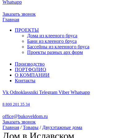
Whatsapp
8 800 201 35 34
office@bukoveldom.ru
Заказать звонок
Главная
ПРОЕКТЫ
Дома из клееного бруса
Бани из клееного бруса
Бассейны из клеенного бруса
Проекты разных арх форм
Производство
ПОРТФОЛИО
О КОМПАНИИ
Контакты
Vk
Odnoklassniki
Telegram
Viber
Whatsapp
8 800 201 35 34
office@bukoveldom.ru
Заказать звонок
Главная
/
Товары
/
Двухэтажные дома
Дом в Иславском