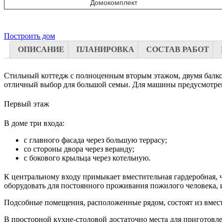
Домокомплект
Построить дом
ОПИСАНИЕ
ПЛАНИРОВКА
СОСТАВ РАБОТ
Стильный коттедж с полноценным вторым этажом, двумя балкон
отличный выбор для большой семьи. Для машины предусмотрен
Первый этаж
В доме три входа:
с главного фасада через большую террасу;
со стороны двора через веранду;
с бокового крыльца через котельную.
К центральному входу примыкает вместительная гардеробная, 
оборудовать для постоянного проживания пожилого человека, и
Подсобные помещения, расположенные рядом, состоят из вмест
В просторной кухне-столовой достаточно места для приготовл