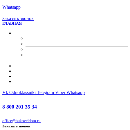
Whatsapp
8 800 201 35 34
office@bukoveldom.ru
Заказать звонок
ГЛАВНАЯ
ПРОЕКТЫ
Дома из клееного бруса
Бани из клееного бруса
Бассейны из клеенного бруса
Проекты разных арх форм
ПРОИЗВОДСТВО
ПОРТФОЛИО
О КОМПАНИИ
КОНТАКТЫ
Vk
Odnoklassniki
Telegram
Viber
Whatsapp
8 800 201 35 34
office@bukoveldom.ru
Заказать звонок